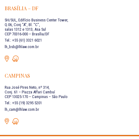
BRASÍLIA – DF
SH/SUL, Edifício Business Center Tower,
Q.06, Conj “A”, Bl. “C”,
salas 1312 e 1313, Asa Sul
CEP 70316-000 – Brasília/DF
Tel.: +55 (61) 3321 6021
lh_bsb@lhlaw.com.br
CAMPINAS
Rua José Pires Neto, nº 314,
Conj. 61 – Piazza Affari Cambuí
CEP 13025-170 – Campinas – São Paulo
Tel.: +55 (19) 3295 5201
lh_cam@lhlaw.com.br