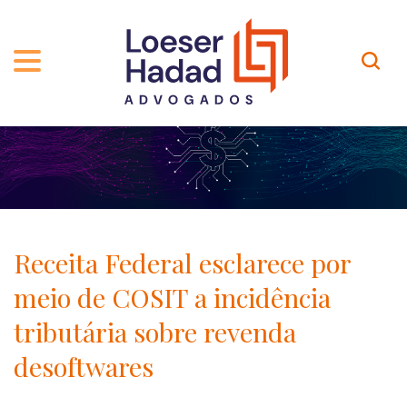
QUEM SOMOS
ÁREAS DE ATUAÇÃO
TRAJETÓRIA
PROFISSIONAIS
INCLUSÃO E DIVERSIDADE
Contato
PUBLICAÇÕES
INTERNATIONAL NETWORK
Receita Federal esclarece por
CARREIRA
PRÊMIOS
meio de COSIT a incidência
NOSSA EQUIPE
Localização
tributária sobre revenda
desoftwares
EN-US