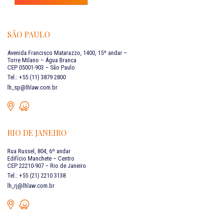
SÃO PAULO
Avenida Francisco Matarazzo, 1400, 15º andar –
Torre Milano – Água Branca
CEP 05001-903 – São Paulo
Tel.: +55 (11) 3879 2800
lh_sp@lhlaw.com.br
RIO DE JANEIRO
Rua Russel, 804, 6º andar
Edifício Manchete – Centro
CEP 22210-907 – Rio de Janeiro
Tel.: +55 (21) 2210 3138
lh_rj@lhlaw.com.br