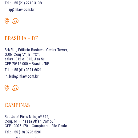
Tel.: +55 (21) 2210 3138
lh_rj@lhlaw.com.br
BRASÍLIA – DF
SH/SUL, Edifício Business Center Tower,
Q.06, Conj “A”, Bl. “C”,
salas 1312 e 1313, Asa Sul
CEP 70316-000 – Brasília/DF
Tel.: +55 (61) 3321 6021
lh_bsb@lhlaw.com.br
CAMPINAS
Rua José Pires Neto, nº 314,
Conj. 61 – Piazza Affari Cambuí
CEP 13025-170 – Campinas – São Paulo
Tel.: +55 (19) 3295 5201