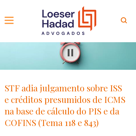
QUEM SOMOS
ÁREAS DE ATUAÇÃO
TRAJETÓRIA
PROFISSIONAIS
INCLUSÃO E DIVERSIDADE
Contato
PUBLICAÇÕES
INTERNATIONAL NETWORK
STF adia julgamento sobre ISS
CARREIRA
PRÊMIOS
e créditos presumidos de ICMS
NOSSA EQUIPE
Localização
na base de cálculo do PIS e da
COFINS (Tema 118 e 843)
EN-US