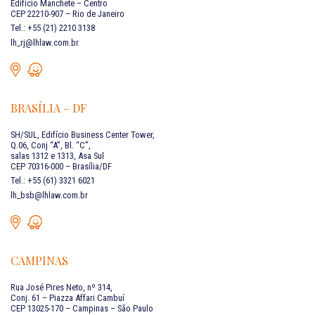
Edifício Manchete – Centro
CEP 22210-907 – Rio de Janeiro
Tel.: +55 (21) 2210 3138
lh_rj@lhlaw.com.br
BRASÍLIA – DF
SH/SUL, Edifício Business Center Tower,
Q.06, Conj “A”, Bl. “C”,
salas 1312 e 1313, Asa Sul
CEP 70316-000 – Brasília/DF
Tel.: +55 (61) 3321 6021
lh_bsb@lhlaw.com.br
CAMPINAS
Rua José Pires Neto, nº 314,
Conj. 61 – Piazza Affari Cambuí
CEP 13025-170 – Campinas – São Paulo