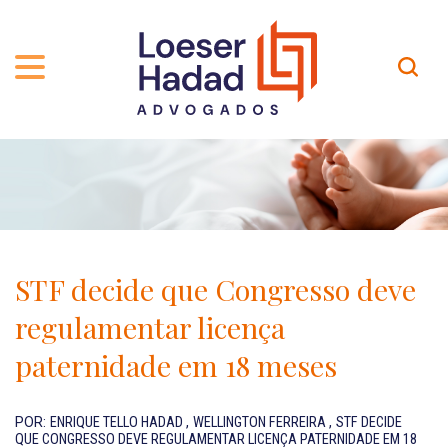
QUEM SOMOS
ÁREAS DE ATUAÇÃO
TRAJETÓRIA
PROFISSIONAIS
INCLUSÃO E DIVERSIDADE
Contato
PUBLICAÇÕES
INTERNATIONAL NETWORK
STF decide que Congresso deve
CARREIRA
PRÊMIOS
regulamentar licença
NOSSA EQUIPE
Localização
paternidade em 18 meses
EN-US
POR:
ENRIQUE TELLO HADAD
,
WELLINGTON FERREIRA
,
STF DECIDE
QUE CONGRESSO DEVE REGULAMENTAR LICENÇA PATERNIDADE EM 18