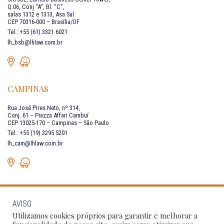
Q.06, Conj “A”, Bl. “C”,
salas 1312 e 1313, Asa Sul
CEP 70316-000 – Brasília/DF
Tel.: +55 (61) 3321 6021
lh_bsb@lhlaw.com.br
CAMPINAS
Rua José Pires Neto, nº 314,
Conj. 61 – Piazza Affari Cambuí
CEP 13025-170 – Campinas – São Paulo
Tel.: +55 (19) 3295 5201
lh_cam@lhlaw.com.br
AVISO
FALE CONOSCO
Utilizamos cookies próprios para garantir e melhorar a