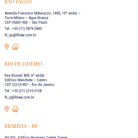
SÃO PAULO
Avenida Francisco Matarazzo, 1400, 15º andar –
Torre Milano – Água Branca
CEP 05001-903 – São Paulo
Tel.: +55 (11) 3879 2800
lh_sp@lhlaw.com.br
RIO DE JANEIRO
Rua Russel, 804, 6º andar
Edifício Manchete – Centro
CEP 22210-907 – Rio de Janeiro
Tel.: +55 (21) 2210 3138
lh_rj@lhlaw.com.br
BRASÍLIA – DF
SH/SUL, Edifício Business Center Tower,