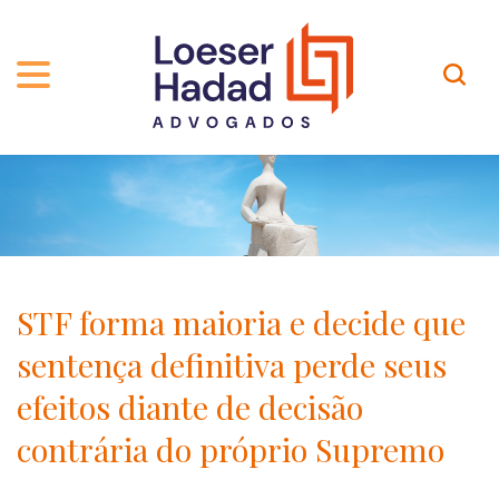
QUEM SOMOS
ÁREAS DE ATUAÇÃO
TRAJETÓRIA
PROFISSIONAIS
INCLUSÃO E DIVERSIDADE
Contato
PUBLICAÇÕES
INTERNATIONAL NETWORK
STF forma maioria e decide que
CARREIRA
PRÊMIOS
sentença definitiva perde seus
NOSSA EQUIPE
Localização
efeitos diante de decisão
contrária do próprio Supremo
EN-US