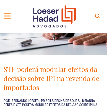
QUEM SOMOS
ÁREAS DE ATUAÇÃO
TRAJETÓRIA
PROFISSIONAIS
INCLUSÃO E DIVERSIDADE
Contato
PUBLICAÇÕES
INTERNATIONAL NETWORK
STF poderá modular efeitos da
CARREIRA
PRÊMIOS
decisão sobre IPI na revenda de
NOSSA EQUIPE
Localização
importados
EN-US
POR:
FERNANDO LOESER
,
PRISCILA REGINA DE SOUZA
,
BIBIANNA
PERES
E
STF PODERÁ MODULAR EFEITOS DA DECISÃO SOBRE IPI NA