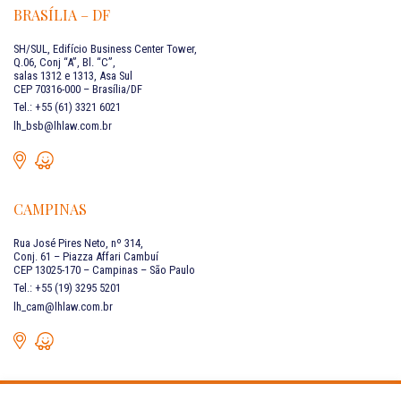
BRASÍLIA – DF
SH/SUL, Edifício Business Center Tower,
Q.06, Conj “A”, Bl. “C”,
salas 1312 e 1313, Asa Sul
CEP 70316-000 – Brasília/DF
Tel.: +55 (61) 3321 6021
lh_bsb@lhlaw.com.br
CAMPINAS
Rua José Pires Neto, nº 314,
Conj. 61 – Piazza Affari Cambuí
CEP 13025-170 – Campinas – São Paulo
Tel.: +55 (19) 3295 5201
lh_cam@lhlaw.com.br