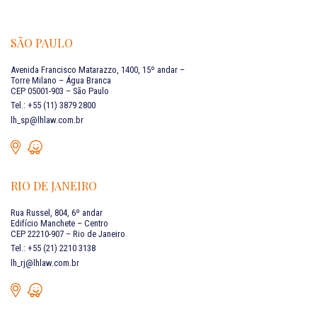
SÃO PAULO
Avenida Francisco Matarazzo, 1400, 15º andar –
Torre Milano – Água Branca
CEP 05001-903 – São Paulo
Tel.: +55 (11) 3879 2800
lh_sp@lhlaw.com.br
RIO DE JANEIRO
Rua Russel, 804, 6º andar
Edifício Manchete – Centro
CEP 22210-907 – Rio de Janeiro
Tel.: +55 (21) 2210 3138
lh_rj@lhlaw.com.br