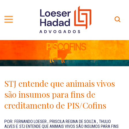
QUEM SOMOS
ÁREAS DE ATUAÇÃO
TRAJETÓRIA
PROFISSIONAIS
INCLUSÃO E DIVERSIDADE
Contato
PUBLICAÇÕES
INTERNATIONAL NETWORK
STJ entende que animais vivos
CARREIRA
PRÊMIOS
são insumos para fins de
NOSSA EQUIPE
Localização
creditamento de PIS/Cofins
EN-US
POR:
FERNANDO LOESER
,
PRISCILA REGINA DE SOUZA
,
THULIO
ALVES
E
STJ ENTENDE QUE ANIMAIS VIVOS SÃO INSUMOS PARA FINS