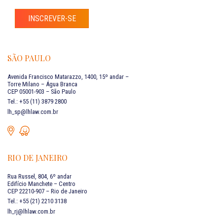
INSCREVER-SE
SÃO PAULO
Avenida Francisco Matarazzo, 1400, 15º andar –
Torre Milano – Água Branca
CEP 05001-903 – São Paulo
Tel.: +55 (11) 3879 2800
lh_sp@lhlaw.com.br
RIO DE JANEIRO
Rua Russel, 804, 6º andar
Edifício Manchete – Centro
CEP 22210-907 – Rio de Janeiro
Tel.: +55 (21) 2210 3138
lh_rj@lhlaw.com.br