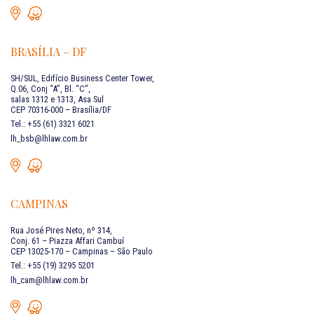
BRASÍLIA – DF
SH/SUL, Edifício Business Center Tower,
Q.06, Conj “A”, Bl. “C”,
salas 1312 e 1313, Asa Sul
CEP 70316-000 – Brasília/DF
Tel.: +55 (61) 3321 6021
lh_bsb@lhlaw.com.br
CAMPINAS
Rua José Pires Neto, nº 314,
Conj. 61 – Piazza Affari Cambuí
CEP 13025-170 – Campinas – São Paulo
Tel.: +55 (19) 3295 5201
lh_cam@lhlaw.com.br