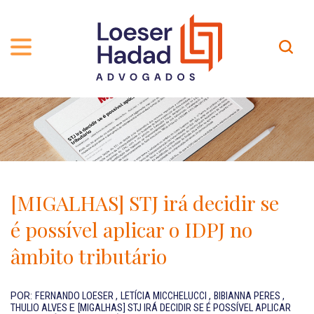
QUEM SOMOS
ÁREAS DE ATUAÇÃO
TRAJETÓRIA
PROFISSIONAIS
INCLUSÃO E DIVERSIDADE
Contato
PUBLICAÇÕES
INTERNATIONAL NETWORK
[MIGALHAS] STJ irá decidir se
CARREIRA
PRÊMIOS
é possível aplicar o IDPJ no
NOSSA EQUIPE
Localização
âmbito tributário
EN-US
POR:
FERNANDO LOESER
,
LETÍCIA MICCHELUCCI
,
BIBIANNA PERES
,
THULIO ALVES
E
[MIGALHAS] STJ IRÁ DECIDIR SE É POSSÍVEL APLICAR