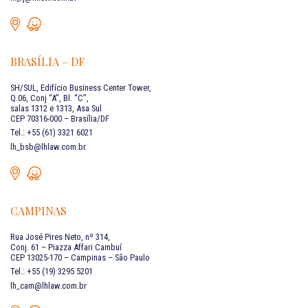
BRASÍLIA – DF
SH/SUL, Edifício Business Center Tower,
Q.06, Conj “A”, Bl. “C”,
salas 1312 e 1313, Asa Sul
CEP 70316-000 – Brasília/DF
Tel.: +55 (61) 3321 6021
lh_bsb@lhlaw.com.br
CAMPINAS
Rua José Pires Neto, nº 314,
Conj. 61 – Piazza Affari Cambuí
CEP 13025-170 – Campinas – São Paulo
Tel.: +55 (19) 3295 5201
lh_cam@lhlaw.com.br