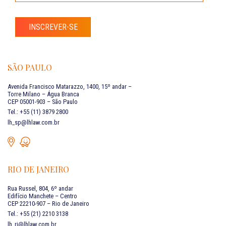
INSCREVER-SE
SÃO PAULO
Avenida Francisco Matarazzo, 1400, 15º andar –
Torre Milano – Água Branca
CEP 05001-903 – São Paulo
Tel.: +55 (11) 3879 2800
lh_sp@lhlaw.com.br
RIO DE JANEIRO
Rua Russel, 804, 6º andar
Edifício Manchete – Centro
CEP 22210-907 – Rio de Janeiro
Tel.: +55 (21) 2210 3138
lh_rj@lhlaw.com.br