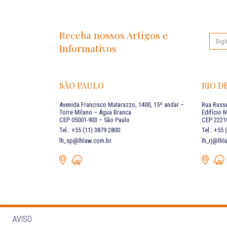
Receba nossos Artigos e
Informativos
SÃO PAULO
RIO D
Avenida Francisco Matarazzo, 1400, 15º andar –
Rua Russe
Torre Milano – Água Branca
Edifício 
CEP 05001-903 – São Paulo
CEP 22210
Tel.: +55 (11) 3879 2800
Tel.: +55
lh_sp@lhlaw.com.br
lh_rj@lhl
AVISO
Siga as