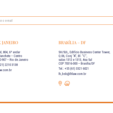
E JANEIRO
BRASÍLIA – DF
l, 804, 6º andar
SH/SUL, Edifício Business Center Tower,
Manchete – Centro
Q.06, Conj “A”, Bl. “C”,
-907 – Rio de Janeiro
salas 1312 e 1313, Asa Sul
CEP 70316-000 – Brasília/DF
 (21) 2210 3138
Tel.: +55 (61) 3321 6021
aw.com.br
lh_bsb@lhlaw.com.br
 nossas redes