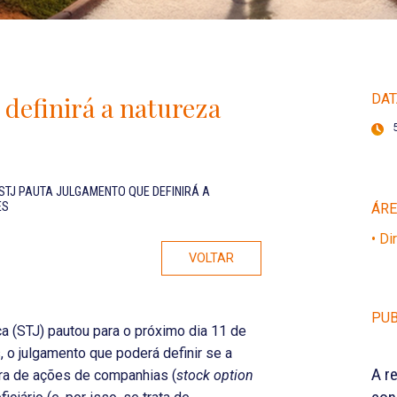
definirá a natureza
DAT
STJ PAUTA JULGAMENTO QUE DEFINIRÁ A
ES
ÁR
• Di
VOLTAR
PUB
ça (STJ) pautou para o próximo dia 11 de
, o julgamento que poderá definir se a
A r
pra de ações de companhias (
stock option