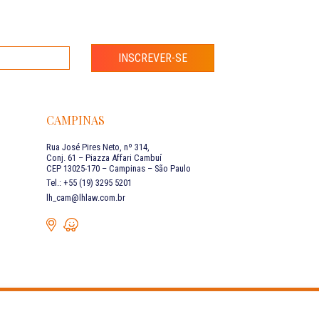
INSCREVER-SE
CAMPINAS
Rua José Pires Neto, nº 314,
Conj. 61 – Piazza Affari Cambuí
CEP 13025-170 – Campinas – São Paulo
Tel.: +55 (19) 3295 5201
lh_cam@lhlaw.com.br