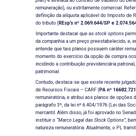
plan)
é atrelada ao contrato de trabalho do benefi
remuneração), ou estritamente comercial. Refer
definição da alíquota aplicável do Imposto de
do tributo (
REsp’s nº 2.069.644/SP e 2.074.5
Importante destacar que as
stock options
permi
da companhia a um preço preestabelecido, e, e
entende que tais planos possuem caráter remune
momento do exercício da opção de compra ocor
incidindo a contribuição previdenciária patrona
patrimonial.
Contudo, destaca-se que existe recente julgad
de Recursos Fiscais – CARF (
PA nº 16682.72
remuneratória, e atribui aos planos de opções d
parágrafo 3º, da lei nº 6.404/1976 (Lei das So
mercantil. Além disso, já foi aprovado no Sena
instituir o
“Marco Legal das Stock Options”,
bem
natureza remuneratória. Atualmente, o PL tram