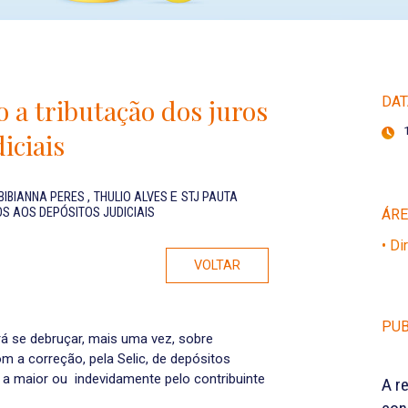
 a tributação dos juros
DAT
diciais
BIBIANNA PERES
,
THULIO ALVES
E
STJ PAUTA
S AOS DEPÓSITOS JUDICIAIS
ÁR
• Di
VOLTAR
PUB
irá se debruçar, mais uma vez, sobre
m a correção, pela Selic, de depósitos
os a maior ou indevidamente pelo contribuinte
A r