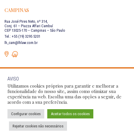
CAMPINAS
Rua José Pires Neto, nº 314,
Conj. 61 – Piazza Affari Cambuí
CEP 13025-170 – Campinas – São Paulo
Tel.: +55 (19) 3295 5201
lh_cam@lhlaw.com.br
AVISO
FALE CONOSCO
Utilizamos cookies próprios para garantir e melhorar a
funcionalidade do nosso site, assim como otimizar sua
experiência na web. Escolha uma das opções a seguir, de
Siga as nossas redes sociais:
acordo com a sua preferência.
Configurar cookies
Aceitar todos os cookies
Política de Privacidade
Condições de Uso
Código de Conduta
Rejeitar cookies não necessários