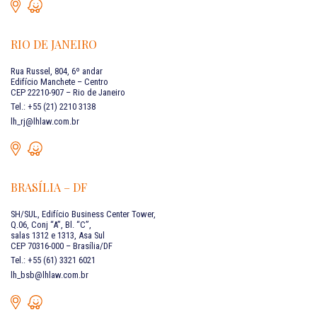
RIO DE JANEIRO
Rua Russel, 804, 6º andar
Edifício Manchete – Centro
CEP 22210-907 – Rio de Janeiro
Tel.: +55 (21) 2210 3138
lh_rj@lhlaw.com.br
BRASÍLIA – DF
SH/SUL, Edifício Business Center Tower,
Q.06, Conj “A”, Bl. “C”,
salas 1312 e 1313, Asa Sul
CEP 70316-000 – Brasília/DF
Tel.: +55 (61) 3321 6021
lh_bsb@lhlaw.com.br