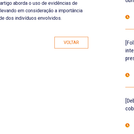
obr
 artigo aborda o uso de evidências de
o, levando em consideração a importância
de dos indivíduos envolvidos.
[Fo
VOLTAR
int
pre
[De
cob