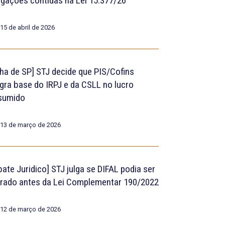
igações contidas na Lei 15.377/26
15 de abril de 2026
lha de SP] STJ decide que PIS/Cofins
egra base do IRPJ e da CSLL no lucro
sumido
13 de março de 2026
bate Juridico] STJ julga se DIFAL podia ser
rado antes da Lei Complementar 190/2022
12 de março de 2026