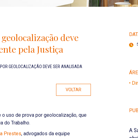
 geolocalização deve
DAT
nte pela Justiça
 POR GEOLOCALIZAÇÃO DEVE SER ANALISADA
ÁR
• Di
VOLTAR
PUB
e o uso de prova por geolocalização, que
a do Trabalho.
A S
ia Prestes
,
advogados da equipe