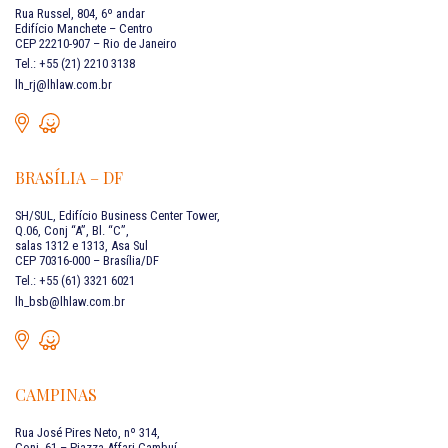
Rua Russel, 804, 6º andar
Edifício Manchete – Centro
CEP 22210-907 – Rio de Janeiro
Tel.: +55 (21) 2210 3138
lh_rj@lhlaw.com.br
BRASÍLIA – DF
SH/SUL, Edifício Business Center Tower,
Q.06, Conj “A”, Bl. “C”,
salas 1312 e 1313, Asa Sul
CEP 70316-000 – Brasília/DF
Tel.: +55 (61) 3321 6021
lh_bsb@lhlaw.com.br
CAMPINAS
Rua José Pires Neto, nº 314,
Conj. 61 – Piazza Affari Cambuí