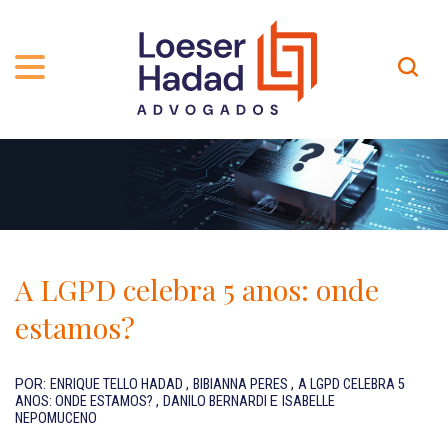
QUEM SOMOS
ÁREAS DE ATUAÇÃO
TRAJETÓRIA
PROFISSIONAIS
INCLUSÃO E DIVERSIDADE
Contato
PUBLICAÇÕES
INTERNATIONAL NETWORK
A LGPD celebra 5 anos: onde
CARREIRA
PRÊMIOS
estamos?
NOSSA EQUIPE
Localização
POR:
ENRIQUE TELLO HADAD
,
BIBIANNA PERES
,
A LGPD CELEBRA 5
ANOS: ONDE ESTAMOS?
,
DANILO BERNARDI
E
ISABELLE
EN-US
NEPOMUCENO