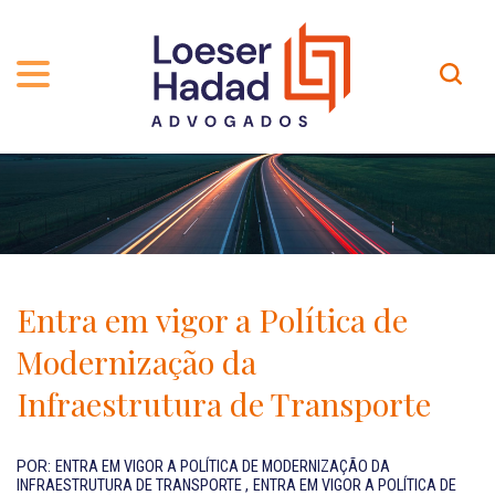
QUEM SOMOS
ÁREAS DE ATUAÇÃO
TRAJETÓRIA
PROFISSIONAIS
INCLUSÃO E DIVERSIDADE
Contato
PUBLICAÇÕES
INTERNATIONAL NETWORK
Entra em vigor a Política de
CARREIRA
PRÊMIOS
Modernização da
NOSSA EQUIPE
Localização
Infraestrutura de Transporte
EN-US
POR:
ENTRA EM VIGOR A POLÍTICA DE MODERNIZAÇÃO DA
INFRAESTRUTURA DE TRANSPORTE
,
ENTRA EM VIGOR A POLÍTICA DE