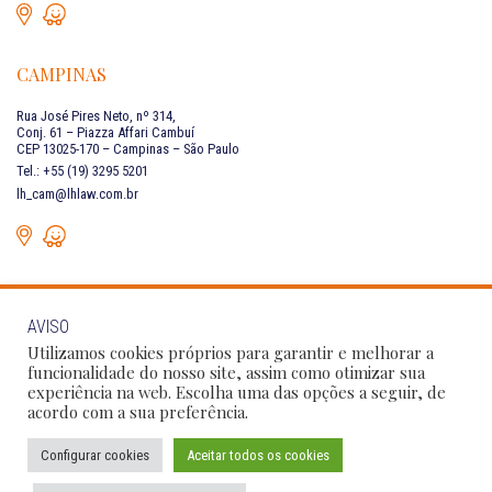
CAMPINAS
Rua José Pires Neto, nº 314,
Conj. 61 – Piazza Affari Cambuí
CEP 13025-170 – Campinas – São Paulo
Tel.: +55 (19) 3295 5201
lh_cam@lhlaw.com.br
AVISO
FALE CONOSCO
Utilizamos cookies próprios para garantir e melhorar a
funcionalidade do nosso site, assim como otimizar sua
experiência na web. Escolha uma das opções a seguir, de
Siga as nossas redes sociais:
acordo com a sua preferência.
Configurar cookies
Aceitar todos os cookies
Política de Privacidade
Condições de Uso
Código de Conduta