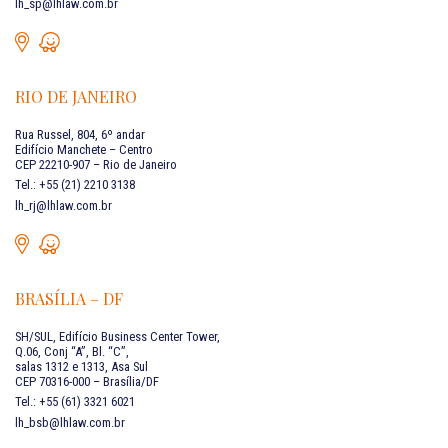
lh_sp@lhlaw.com.br
RIO DE JANEIRO
Rua Russel, 804, 6º andar
Edifício Manchete – Centro
CEP 22210-907 – Rio de Janeiro
Tel.: +55 (21) 2210 3138
lh_rj@lhlaw.com.br
BRASÍLIA – DF
SH/SUL, Edifício Business Center Tower,
Q.06, Conj “A”, Bl. “C”,
salas 1312 e 1313, Asa Sul
CEP 70316-000 – Brasília/DF
Tel.: +55 (61) 3321 6021
lh_bsb@lhlaw.com.br