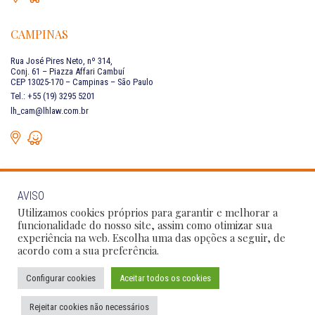
CAMPINAS
Rua José Pires Neto, nº 314,
Conj. 61 – Piazza Affari Cambuí
CEP 13025-170 – Campinas – São Paulo
Tel.: +55 (19) 3295 5201
lh_cam@lhlaw.com.br
AVISO
FALE CONOSCO
Utilizamos cookies próprios para garantir e melhorar a
funcionalidade do nosso site, assim como otimizar sua
experiência na web. Escolha uma das opções a seguir, de
Siga as nossas redes sociais:
acordo com a sua preferência.
Configurar cookies
Aceitar todos os cookies
Política de Privacidade
Condições de Uso
Código de Conduta
Rejeitar cookies não necessários