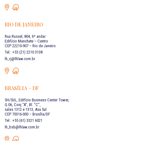
RIO DE JANEIRO
Rua Russel, 804, 6º andar
Edifício Manchete – Centro
CEP 22210-907 – Rio de Janeiro
Tel.: +55 (21) 2210 3138
lh_rj@lhlaw.com.br
BRASÍLIA – DF
SH/SUL, Edifício Business Center Tower,
Q.06, Conj “A”, Bl. “C”,
salas 1312 e 1313, Asa Sul
CEP 70316-000 – Brasília/DF
Tel.: +55 (61) 3321 6021
lh_bsb@lhlaw.com.br