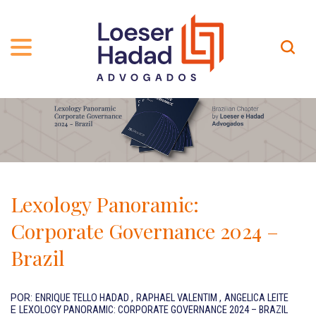
QUEM SOMOS
ÁREAS DE ATUAÇÃO
TRAJETÓRIA
PROFISSIONAIS
INCLUSÃO E DIVERSIDADE
Contato
PUBLICAÇÕES
INTERNATIONAL NETWORK
Lexology Panoramic:
CARREIRA
PRÊMIOS
Corporate Governance 2024 –
NOSSA EQUIPE
Localização
Brazil
EN-US
POR:
ENRIQUE TELLO HADAD
,
RAPHAEL VALENTIM
,
ANGELICA LEITE
E
LEXOLOGY PANORAMIC: CORPORATE GOVERNANCE 2024 – BRAZIL