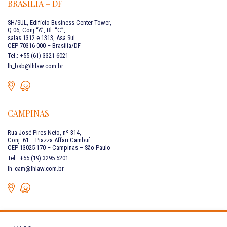
BRASÍLIA – DF
SH/SUL, Edifício Business Center Tower,
Q.06, Conj “A”, Bl. “C”,
salas 1312 e 1313, Asa Sul
CEP 70316-000 – Brasília/DF
Tel.: +55 (61) 3321 6021
lh_bsb@lhlaw.com.br
CAMPINAS
Rua José Pires Neto, nº 314,
Conj. 61 – Piazza Affari Cambuí
CEP 13025-170 – Campinas – São Paulo
Tel.: +55 (19) 3295 5201
lh_cam@lhlaw.com.br