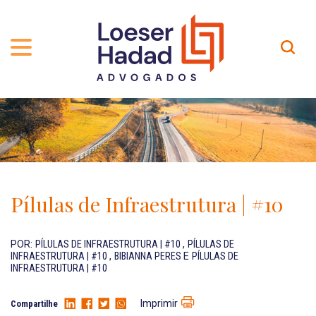
QUEM SOMOS
ÁREAS DE ATUAÇÃO
TRAJETÓRIA
PROFISSIONAIS
INCLUSÃO E DIVERSIDADE
Contato
PUBLICAÇÕES
INTERNATIONAL NETWORK
Pílulas de Infraestrutura | #10
CARREIRA
PRÊMIOS
NOSSA EQUIPE
Localização
POR:
PÍLULAS DE INFRAESTRUTURA | #10
,
PÍLULAS DE
INFRAESTRUTURA | #10
,
BIBIANNA PERES
E
PÍLULAS DE
INFRAESTRUTURA | #10
EN-US
Imprimir
Compartilhe