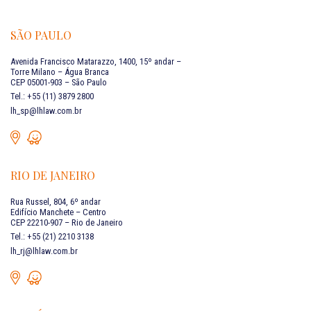
SÃO PAULO
Avenida Francisco Matarazzo, 1400, 15º andar –
Torre Milano – Água Branca
CEP 05001-903 – São Paulo
Tel.: +55 (11) 3879 2800
lh_sp@lhlaw.com.br
RIO DE JANEIRO
Rua Russel, 804, 6º andar
Edifício Manchete – Centro
CEP 22210-907 – Rio de Janeiro
Tel.: +55 (21) 2210 3138
lh_rj@lhlaw.com.br