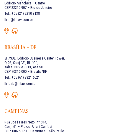
Edifício Manchete – Centro
CEP 22210-907 – Rio de Janeiro
Tel.: +55 (21) 2210 3138
lh_rj@lhlaw.com.br
BRASÍLIA – DF
SH/SUL, Edifício Business Center Tower,
Q.06, Conj “A”, Bl. “C”,
salas 1312 e 1313, Asa Sul
CEP 70316-000 – Brasília/DF
Tel.: +55 (61) 3321 6021
lh_bsb@lhlaw.com.br
CAMPINAS
Rua José Pires Neto, nº 314,
Conj. 61 – Piazza Affari Cambuí
CEP 13025-170 – Campinas – São Paulo