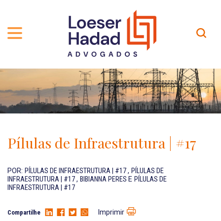
QUEM SOMOS
ÁREAS DE ATUAÇÃO
TRAJETÓRIA
PROFISSIONAIS
INCLUSÃO E DIVERSIDADE
Contato
PUBLICAÇÕES
INTERNATIONAL NETWORK
Pílulas de Infraestrutura | #17
CARREIRA
PRÊMIOS
NOSSA EQUIPE
Localização
POR:
PÍLULAS DE INFRAESTRUTURA | #17
,
PÍLULAS DE
INFRAESTRUTURA | #17
,
BIBIANNA PERES
E
PÍLULAS DE
INFRAESTRUTURA | #17
EN-US
Imprimir
Compartilhe