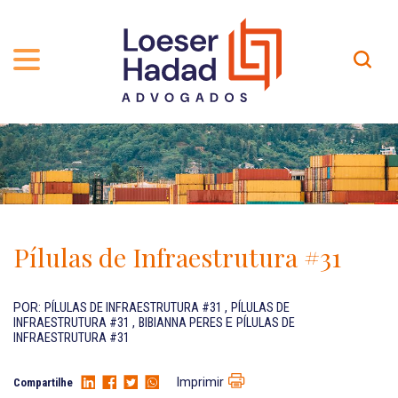
QUEM SOMOS
ÁREAS DE ATUAÇÃO
TRAJETÓRIA
PROFISSIONAIS
INCLUSÃO E DIVERSIDADE
Contato
PUBLICAÇÕES
INTERNATIONAL NETWORK
Pílulas de Infraestrutura #31
CARREIRA
PRÊMIOS
NOSSA EQUIPE
Localização
POR:
PÍLULAS DE INFRAESTRUTURA #31
,
PÍLULAS DE
INFRAESTRUTURA #31
,
BIBIANNA PERES
E
PÍLULAS DE
INFRAESTRUTURA #31
EN-US
Imprimir
Compartilhe