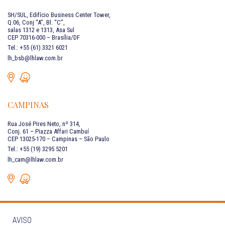
SH/SUL, Edifício Business Center Tower,
Q.06, Conj “A”, Bl. “C”,
salas 1312 e 1313, Asa Sul
CEP 70316-000 – Brasília/DF
Tel.: +55 (61) 3321 6021
lh_bsb@lhlaw.com.br
CAMPINAS
Rua José Pires Neto, nº 314,
Conj. 61 – Piazza Affari Cambuí
CEP 13025-170 – Campinas – São Paulo
Tel.: +55 (19) 3295 5201
lh_cam@lhlaw.com.br
AVISO