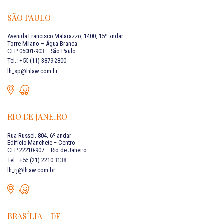
SÃO PAULO
Avenida Francisco Matarazzo, 1400, 15º andar –
Torre Milano – Água Branca
CEP 05001-903 – São Paulo
Tel.: +55 (11) 3879 2800
lh_sp@lhlaw.com.br
RIO DE JANEIRO
Rua Russel, 804, 6º andar
Edifício Manchete – Centro
CEP 22210-907 – Rio de Janeiro
Tel.: +55 (21) 2210 3138
lh_rj@lhlaw.com.br
BRASÍLIA – DF