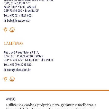
Q.06, Conj “A”, Bl. “C”,
salas 1312 e 1313, Asa Sul
CEP 70316-000 – Brasília/DF
Tel.: +55 (61) 3321 6021
lh_bsb@lhlaw.com.br
CAMPINAS
Rua José Pires Neto, nº 314,
Conj. 61 – Piazza Affari Cambuí
CEP 13025-170 – Campinas – São Paulo
Tel.: +55 (19) 3295 5201
lh_cam@lhlaw.com.br
AVISO
FALE CONOSCO
Utilizamos cookies próprios para garantir e melhorar a