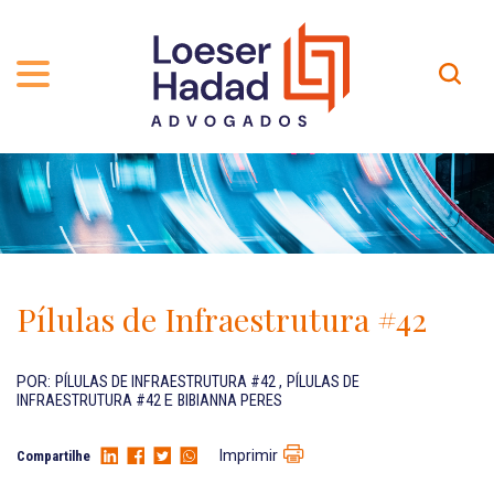
QUEM SOMOS
ÁREAS DE ATUAÇÃO
TRAJETÓRIA
PROFISSIONAIS
INCLUSÃO E DIVERSIDADE
Contato
PUBLICAÇÕES
INTERNATIONAL NETWORK
Pílulas de Infraestrutura #42
CARREIRA
PRÊMIOS
NOSSA EQUIPE
Localização
POR:
PÍLULAS DE INFRAESTRUTURA #42
,
PÍLULAS DE
INFRAESTRUTURA #42
E
BIBIANNA PERES
EN-US
Imprimir
Compartilhe