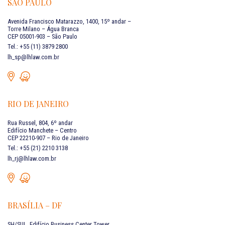
SÃO PAULO
Avenida Francisco Matarazzo, 1400, 15º andar –
Torre Milano – Água Branca
CEP 05001-903 – São Paulo
Tel.: +55 (11) 3879 2800
lh_sp@lhlaw.com.br
RIO DE JANEIRO
Rua Russel, 804, 6º andar
Edifício Manchete – Centro
CEP 22210-907 – Rio de Janeiro
Tel.: +55 (21) 2210 3138
lh_rj@lhlaw.com.br
BRASÍLIA – DF
SH/SUL, Edifício Business Center Tower,