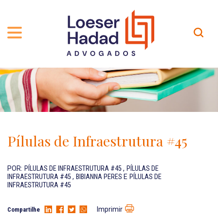
QUEM SOMOS
ÁREAS DE ATUAÇÃO
TRAJETÓRIA
PROFISSIONAIS
INCLUSÃO E DIVERSIDADE
Contato
PUBLICAÇÕES
INTERNATIONAL NETWORK
Pílulas de Infraestrutura #45
CARREIRA
PRÊMIOS
NOSSA EQUIPE
Localização
POR:
PÍLULAS DE INFRAESTRUTURA #45
,
PÍLULAS DE
INFRAESTRUTURA #45
,
BIBIANNA PERES
E
PÍLULAS DE
INFRAESTRUTURA #45
EN-US
Imprimir
Compartilhe