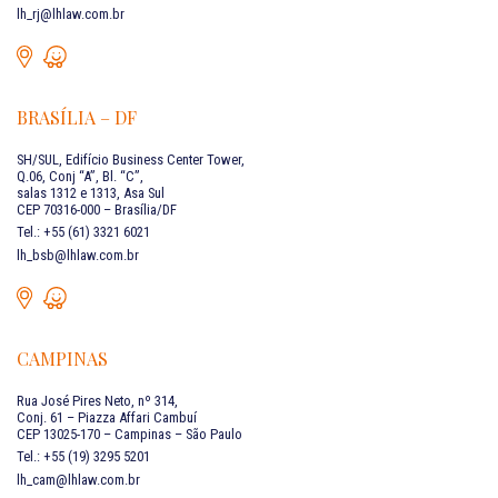
lh_rj@lhlaw.com.br
BRASÍLIA – DF
SH/SUL, Edifício Business Center Tower,
Q.06, Conj “A”, Bl. “C”,
salas 1312 e 1313, Asa Sul
CEP 70316-000 – Brasília/DF
Tel.: +55 (61) 3321 6021
lh_bsb@lhlaw.com.br
CAMPINAS
Rua José Pires Neto, nº 314,
Conj. 61 – Piazza Affari Cambuí
CEP 13025-170 – Campinas – São Paulo
Tel.: +55 (19) 3295 5201
lh_cam@lhlaw.com.br