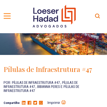
QUEM SOMOS
ÁREAS DE ATUAÇÃO
TRAJETÓRIA
PROFISSIONAIS
INCLUSÃO E DIVERSIDADE
Contato
PUBLICAÇÕES
INTERNATIONAL NETWORK
Pílulas de Infraestrutura #47
CARREIRA
PRÊMIOS
NOSSA EQUIPE
Localização
POR:
PÍLULAS DE INFRAESTRUTURA #47
,
PÍLULAS DE
INFRAESTRUTURA #47
,
BIBIANNA PERES
E
PÍLULAS DE
INFRAESTRUTURA #47
EN-US
Imprimir
Compartilhe