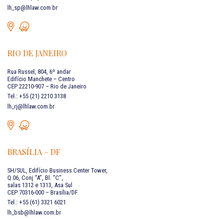
lh_sp@lhlaw.com.br
RIO DE JANEIRO
Rua Russel, 804, 6º andar
Edifício Manchete – Centro
CEP 22210-907 – Rio de Janeiro
Tel.: +55 (21) 2210 3138
lh_rj@lhlaw.com.br
BRASÍLIA – DF
SH/SUL, Edifício Business Center Tower,
Q.06, Conj “A”, Bl. “C”,
salas 1312 e 1313, Asa Sul
CEP 70316-000 – Brasília/DF
Tel.: +55 (61) 3321 6021
lh_bsb@lhlaw.com.br