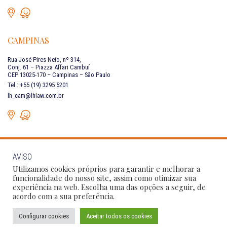
CAMPINAS
Rua José Pires Neto, nº 314,
Conj. 61 – Piazza Affari Cambuí
CEP 13025-170 – Campinas – São Paulo
Tel.: +55 (19) 3295 5201
lh_cam@lhlaw.com.br
AVISO
FALE CONOSCO
Utilizamos cookies próprios para garantir e melhorar a
funcionalidade do nosso site, assim como otimizar sua
experiência na web. Escolha uma das opções a seguir, de
Siga as nossas redes sociais:
acordo com a sua preferência.
Configurar cookies
Aceitar todos os cookies
Política de Privacidade
Condições de Uso
Código de Conduta