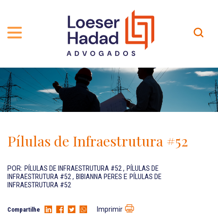
QUEM SOMOS
ÁREAS DE ATUAÇÃO
TRAJETÓRIA
PROFISSIONAIS
INCLUSÃO E DIVERSIDADE
Contato
PUBLICAÇÕES
INTERNATIONAL NETWORK
Pílulas de Infraestrutura #52
CARREIRA
PRÊMIOS
NOSSA EQUIPE
Localização
POR:
PÍLULAS DE INFRAESTRUTURA #52
,
PÍLULAS DE
INFRAESTRUTURA #52
,
BIBIANNA PERES
E
PÍLULAS DE
INFRAESTRUTURA #52
EN-US
Imprimir
Compartilhe