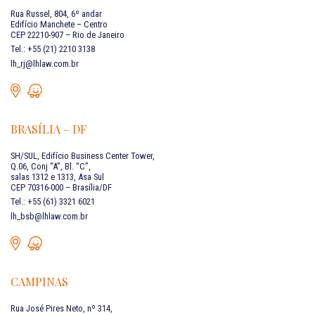
Rua Russel, 804, 6º andar
Edifício Manchete – Centro
CEP 22210-907 – Rio de Janeiro
Tel.: +55 (21) 2210 3138
lh_rj@lhlaw.com.br
BRASÍLIA – DF
SH/SUL, Edifício Business Center Tower,
Q.06, Conj “A”, Bl. “C”,
salas 1312 e 1313, Asa Sul
CEP 70316-000 – Brasília/DF
Tel.: +55 (61) 3321 6021
lh_bsb@lhlaw.com.br
CAMPINAS
Rua José Pires Neto, nº 314,