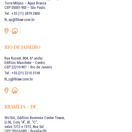
Torre Milano – Água Branca
CEP 05001-903 – São Paulo
Tel.: +55 (11) 3879 2800
lh_sp@lhlaw.com.br
RIO DE JANEIRO
Rua Russel, 804, 6º andar
Edifício Manchete – Centro
CEP 22210-907 – Rio de Janeiro
Tel.: +55 (21) 2210 3138
lh_rj@lhlaw.com.br
BRASÍLIA – DF
SH/SUL, Edifício Business Center Tower,
Q.06, Conj “A”, Bl. “C”,
salas 1312 e 1313, Asa Sul
CEP 70316-000 – Brasília/DF