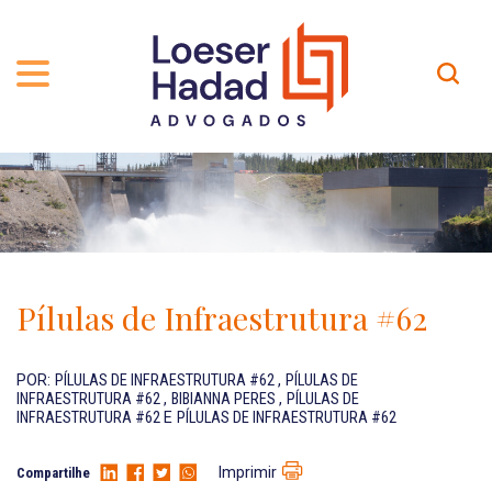
QUEM SOMOS
ÁREAS DE ATUAÇÃO
TRAJETÓRIA
PROFISSIONAIS
INCLUSÃO E DIVERSIDADE
Contato
PUBLICAÇÕES
INTERNATIONAL NETWORK
Pílulas de Infraestrutura #62
CARREIRA
PRÊMIOS
NOSSA EQUIPE
Localização
POR:
PÍLULAS DE INFRAESTRUTURA #62
,
PÍLULAS DE
INFRAESTRUTURA #62
,
BIBIANNA PERES
,
PÍLULAS DE
INFRAESTRUTURA #62
E
PÍLULAS DE INFRAESTRUTURA #62
EN-US
Imprimir
Compartilhe