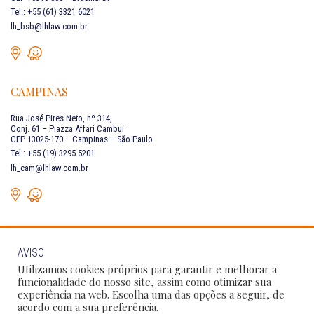
Tel.: +55 (61) 3321 6021
lh_bsb@lhlaw.com.br
CAMPINAS
Rua José Pires Neto, nº 314,
Conj. 61 – Piazza Affari Cambuí
CEP 13025-170 – Campinas – São Paulo
Tel.: +55 (19) 3295 5201
lh_cam@lhlaw.com.br
AVISO
FALE CONOSCO
Utilizamos cookies próprios para garantir e melhorar a
funcionalidade do nosso site, assim como otimizar sua
experiência na web. Escolha uma das opções a seguir, de
Siga as nossas redes sociais:
acordo com a sua preferência.