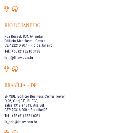
RIO DE JANEIRO
Rua Russel, 804, 6º andar
Edifício Manchete – Centro
CEP 22210-907 – Rio de Janeiro
Tel.: +55 (21) 2210 3138
lh_rj@lhlaw.com.br
BRASÍLIA – DF
SH/SUL, Edifício Business Center Tower,
Q.06, Conj “A”, Bl. “C”,
salas 1312 e 1313, Asa Sul
CEP 70316-000 – Brasília/DF
Tel.: +55 (61) 3321 6021
lh_bsb@lhlaw.com.br