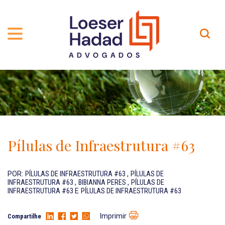
QUEM SOMOS
ÁREAS DE ATUAÇÃO
TRAJETÓRIA
PROFISSIONAIS
INCLUSÃO E DIVERSIDADE
Contato
PUBLICAÇÕES
INTERNATIONAL NETWORK
Pílulas de Infraestrutura #63
CARREIRA
PRÊMIOS
NOSSA EQUIPE
Localização
POR:
PÍLULAS DE INFRAESTRUTURA #63
,
PÍLULAS DE
INFRAESTRUTURA #63
,
BIBIANNA PERES
,
PÍLULAS DE
INFRAESTRUTURA #63
E
PÍLULAS DE INFRAESTRUTURA #63
EN-US
Imprimir
Compartilhe