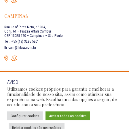
CAMPINAS
Rua José Pires Neto, nº 314,
Conj. 61 – Piazza Affari Cambuí
CEP 13025-170 – Campinas – São Paulo
Tel.: +55 (19) 3295 5201
lh_cam@lhlaw.com.br
AVISO
FALE CONOSCO
Utilizamos cookies próprios para garantir e melhorar a
funcionalidade do nosso site, assim como otimizar sua
experiência na web. Escolha uma das opções a seguir, de
Siga as nossas redes sociais:
acordo com a sua preferência.
Configurar cookies
Aceitar todos os cookies
Política de Privacidade
Condições de Uso
Código de Conduta
Rejeitar cookies não necessários