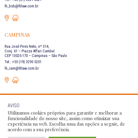
lh_bsb@lhlaw.com.br
CAMPINAS
Rua José Pires Neto, nº 314,
Conj. 61 – Piazza Affari Cambuí
CEP 13025-170 – Campinas – São Paulo
Tel.: +55 (19) 3295 5201
lh_cam@lhlaw.com.br
AVISO
FALE CONOSCO
Utilizamos cookies próprios para garantir e melhorar a
funcionalidade do nosso site, assim como otimizar sua
experiência na web. Escolha uma das opções a seguir, de
Siga as nossas redes sociais:
acordo com a sua preferência.