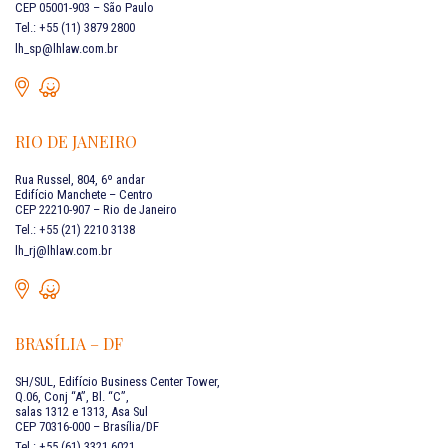
CEP 05001-903 – São Paulo
Tel.: +55 (11) 3879 2800
lh_sp@lhlaw.com.br
RIO DE JANEIRO
Rua Russel, 804, 6º andar
Edifício Manchete – Centro
CEP 22210-907 – Rio de Janeiro
Tel.: +55 (21) 2210 3138
lh_rj@lhlaw.com.br
BRASÍLIA – DF
SH/SUL, Edifício Business Center Tower,
Q.06, Conj “A”, Bl. “C”,
salas 1312 e 1313, Asa Sul
CEP 70316-000 – Brasília/DF
Tel.: +55 (61) 3321 6021