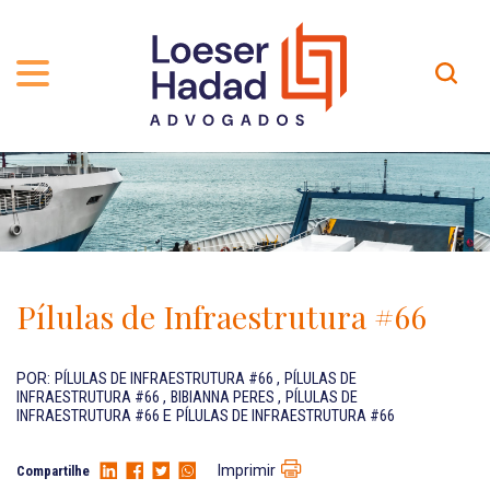
QUEM SOMOS
ÁREAS DE ATUAÇÃO
TRAJETÓRIA
PROFISSIONAIS
INCLUSÃO E DIVERSIDADE
Contato
PUBLICAÇÕES
INTERNATIONAL NETWORK
Pílulas de Infraestrutura #66
CARREIRA
PRÊMIOS
NOSSA EQUIPE
Localização
POR:
PÍLULAS DE INFRAESTRUTURA #66
,
PÍLULAS DE
INFRAESTRUTURA #66
,
BIBIANNA PERES
,
PÍLULAS DE
INFRAESTRUTURA #66
E
PÍLULAS DE INFRAESTRUTURA #66
EN-US
Imprimir
Compartilhe