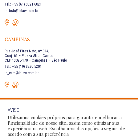
Tel.: +55 (61) 3321 6021
lh_bsb@lhlaw.com.br
CAMPINAS
Rua José Pires Neto, nº 314,
Conj. 61 – Piazza Affari Cambuí
CEP 13025-170 – Campinas – São Paulo
Tel.: +55 (19) 3295 5201
lh_cam@lhlaw.com.br
AVISO
FALE CONOSCO
Utilizamos cookies próprios para garantir e melhorar a
funcionalidade do nosso site, assim como otimizar sua
experiência na web. Escolha uma das opções a seguir, de
Siga as nossas redes sociais:
acordo com a sua preferência.