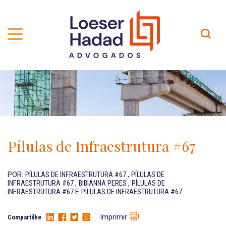
QUEM SOMOS
ÁREAS DE ATUAÇÃO
TRAJETÓRIA
PROFISSIONAIS
INCLUSÃO E DIVERSIDADE
Contato
PUBLICAÇÕES
INTERNATIONAL NETWORK
Pílulas de Infraestrutura #67
CARREIRA
PRÊMIOS
NOSSA EQUIPE
Localização
POR:
PÍLULAS DE INFRAESTRUTURA #67
,
PÍLULAS DE
INFRAESTRUTURA #67
,
BIBIANNA PERES
,
PÍLULAS DE
INFRAESTRUTURA #67
E
PÍLULAS DE INFRAESTRUTURA #67
EN-US
Imprimir
Compartilhe