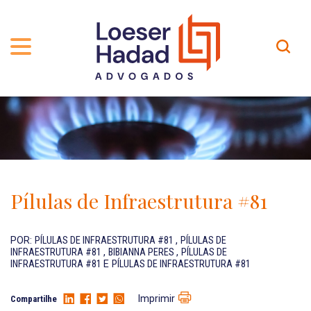
QUEM SOMOS
ÁREAS DE ATUAÇÃO
TRAJETÓRIA
PROFISSIONAIS
INCLUSÃO E DIVERSIDADE
Contato
PUBLICAÇÕES
INTERNATIONAL NETWORK
Pílulas de Infraestrutura #81
CARREIRA
PRÊMIOS
NOSSA EQUIPE
Localização
POR:
PÍLULAS DE INFRAESTRUTURA #81
,
PÍLULAS DE
INFRAESTRUTURA #81
,
BIBIANNA PERES
,
PÍLULAS DE
INFRAESTRUTURA #81
E
PÍLULAS DE INFRAESTRUTURA #81
EN-US
Imprimir
Compartilhe