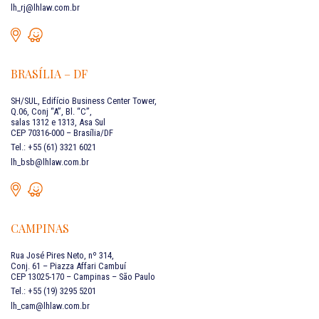
lh_rj@lhlaw.com.br
BRASÍLIA – DF
SH/SUL, Edifício Business Center Tower,
Q.06, Conj “A”, Bl. “C”,
salas 1312 e 1313, Asa Sul
CEP 70316-000 – Brasília/DF
Tel.: +55 (61) 3321 6021
lh_bsb@lhlaw.com.br
CAMPINAS
Rua José Pires Neto, nº 314,
Conj. 61 – Piazza Affari Cambuí
CEP 13025-170 – Campinas – São Paulo
Tel.: +55 (19) 3295 5201
lh_cam@lhlaw.com.br