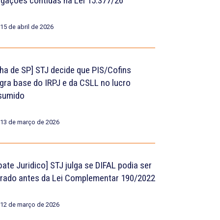
igações contidas na Lei 15.377/26
15 de abril de 2026
lha de SP] STJ decide que PIS/Cofins
egra base do IRPJ e da CSLL no lucro
sumido
13 de março de 2026
bate Juridico] STJ julga se DIFAL podia ser
rado antes da Lei Complementar 190/2022
12 de março de 2026