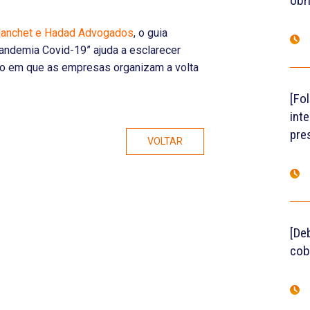
obr
Blanchet e Hadad Advogados
, o guia
andemia Covid-19” ajuda a esclarecer
o em que as empresas organizam a volta
[Fo
int
pre
VOLTAR
[De
cob