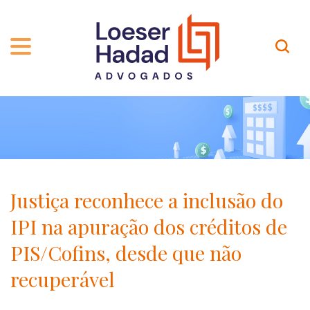
QUEM SOMOS
ÁREAS DE ATUAÇÃO
TRAJETÓRIA
PROFISSIONAIS
INCLUSÃO E DIVERSIDADE
Contato
PUBLICAÇÕES
INTERNATIONAL NETWORK
Justiça reconhece a inclusão do
CARREIRA
PRÊMIOS
IPI na apuração dos créditos de
NOSSA EQUIPE
Localização
PIS/Cofins, desde que não
recuperável
EN-US