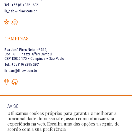
Tel.: +55 (61) 3321 6021
lh_bsb@lhlaw.com.br
CAMPINAS
Rua José Pires Neto, nº 314,
Conj. 61 – Piazza Affari Cambuí
CEP 13025-170 – Campinas – São Paulo
Tel.: +55 (19) 3295 5201
lh_cam@lhlaw.com.br
AVISO
FALE CONOSCO
Utilizamos cookies próprios para garantir e melhorar a
funcionalidade do nosso site, assim como otimizar sua
experiência na web. Escolha uma das opções a seguir, de
Siga as nossas redes sociais:
acordo com a sua preferência.