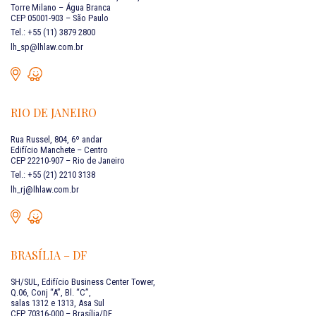
Torre Milano – Água Branca
CEP 05001-903 – São Paulo
Tel.: +55 (11) 3879 2800
lh_sp@lhlaw.com.br
RIO DE JANEIRO
Rua Russel, 804, 6º andar
Edifício Manchete – Centro
CEP 22210-907 – Rio de Janeiro
Tel.: +55 (21) 2210 3138
lh_rj@lhlaw.com.br
BRASÍLIA – DF
SH/SUL, Edifício Business Center Tower,
Q.06, Conj “A”, Bl. “C”,
salas 1312 e 1313, Asa Sul
CEP 70316-000 – Brasília/DF