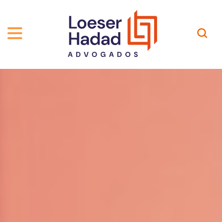
QUEM SOMOS
ÁREAS DE ATUAÇÃO
TRAJETÓRIA
PROFISSIONAIS
INCLUSÃO E DIVERSIDADE
Contato
PUBLICAÇÕES
INTERNATIONAL NETWORK
CARREIRA
PRÊMIOS
NOSSA EQUIPE
Localização
EN-US