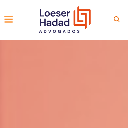
QUEM SOMOS
ÁREAS DE ATUAÇÃO
TRAJETÓRIA
PROFISSIONAIS
INCLUSÃO E DIVERSIDADE
Contato
PUBLICAÇÕES
INTERNATIONAL NETWORK
CARREIRA
PRÊMIOS
NOSSA EQUIPE
Localização
EN-US