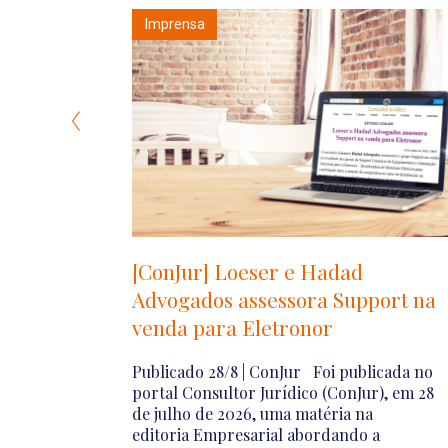
Informes
orma
Dia Nacional da Proteção de
ríodo de
Dados: de compliance a
gações
estratégia de sobrevivência
Neste primeiro Dia Nacional da Proteção
de Dados, celebrado em 17 de julho,
ptações
destaca-se que a proteção de dados
 emissão
deixou de ser apenas uma exigência […]
 campos