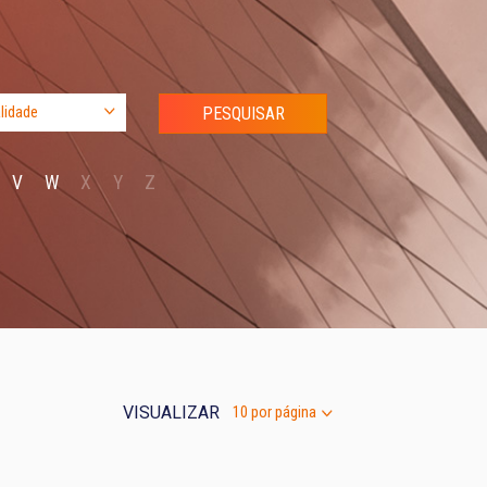
V
W
X
Y
Z
VISUALIZAR