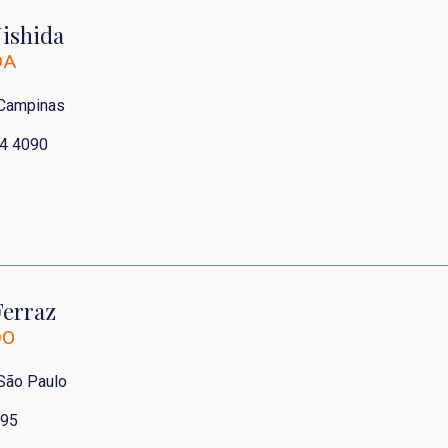
ishida
DA
 Campinas
4 4090
Ferraz
DO
 São Paulo
95