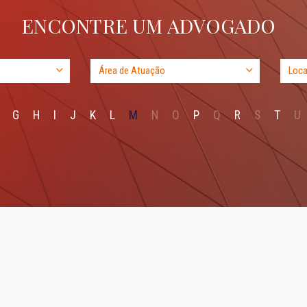
ENCONTRE UM ADVOGADO
G
H
I
J
K
L
M
N
O
P
Q
R
S
T
U