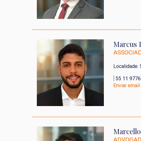
Marcus L
ASSOCIA
Localidade:
|
55 11 977
Enviar email
Marcello
ADVOGA