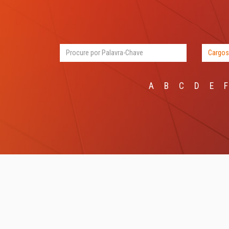
A
B
C
D
E
F