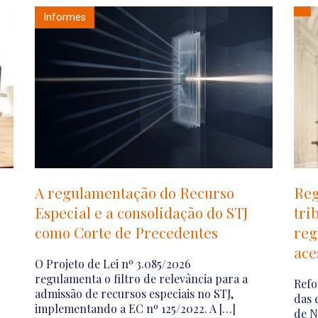
In
Governança de IA na prática: o
ANP
risco invisível da Shadow AI
reg
púb
Shadow AI é o uso de ferramentas de
inteligência artificial dentro das
Em s
empresas sem aprovação, supervisão ou
Naci
governança formal. Essa prática expõe
a AN
dados corporativos e […]
fort