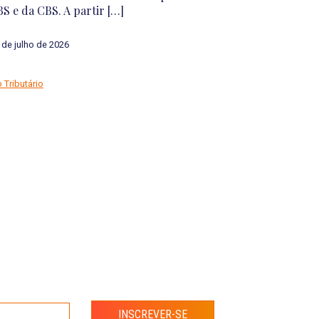
sformada em autarquia […]
[…]
 de julho de 2026
10 de julho de 2
ção de Dados
Direito Tributário
INSCREVER-SE