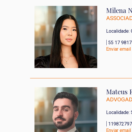
Milena N
ASSOCIA
Localidade:
|
55 17 9817
Enviar email
Mateus 
ADVOGA
Localidade:
|
119872797
Enviar email