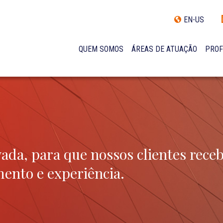
EN-US
QUEM SOMOS
ÁREAS DE ATUAÇÃO
PROF
TRAJETÓRIA
INCLUSÃO E DIVERSIDADE
INTERNATIONAL NETWORK
PRÊMIOS
NOSSA EQUIPE
ada, para que nossos clientes rece
ento e experiência.