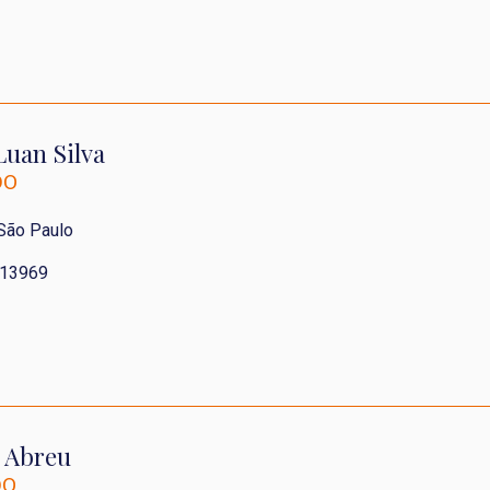
uan Silva
DO
 São Paulo
613969
 Abreu
DO