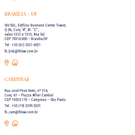
BRASÍLIA – DF
SH/SUL, Edifício Business Center Tower,
Q.06, Conj “A”, Bl. “C”,
salas 1312 e 1313, Asa Sul
CEP 70316-000 – Brasília/DF
Tel.: +55 (61) 3321 6021
lh_bsb@lhlaw.com.br
CAMPINAS
Rua José Pires Neto, nº 314,
Conj. 61 – Piazza Affari Cambuí
CEP 13025-170 – Campinas – São Paulo
Tel.: +55 (19) 3295 5201
lh_cam@lhlaw.com.br