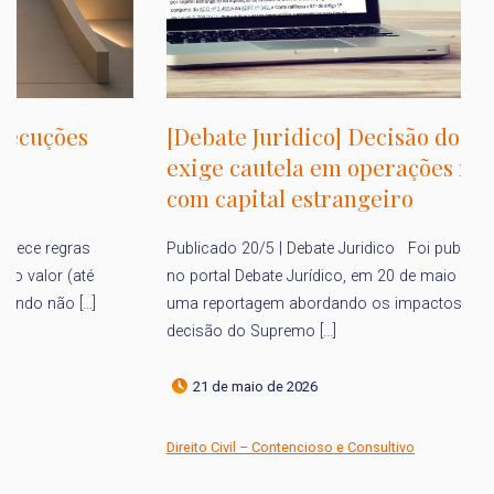
S
[Debate Juridico] Decisão do STF
r
exige cautela em operações rurais
e
com capital estrangeiro
O 
Publicado 20/5 | Debate Juridico Foi publicado
AD
no portal Debate Jurídico, em 20 de maio de 2026,
co
uma reportagem abordando os impactos da recente
decisão do Supremo […]
21 de maio de 2026
Di
Direito Civil – Contencioso e Consultivo