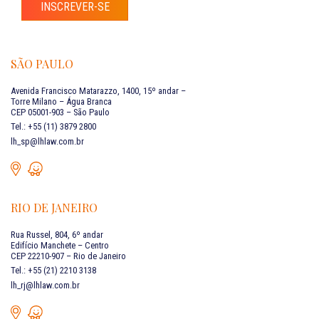
INSCREVER-SE
SÃO PAULO
Avenida Francisco Matarazzo, 1400, 15º andar –
Torre Milano – Água Branca
CEP 05001-903 – São Paulo
Tel.: +55 (11) 3879 2800
lh_sp@lhlaw.com.br
RIO DE JANEIRO
Rua Russel, 804, 6º andar
Edifício Manchete – Centro
CEP 22210-907 – Rio de Janeiro
Tel.: +55 (21) 2210 3138
lh_rj@lhlaw.com.br