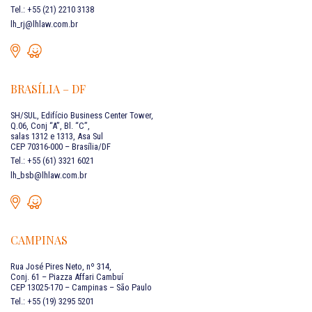
Tel.: +55 (21) 2210 3138
lh_rj@lhlaw.com.br
BRASÍLIA – DF
SH/SUL, Edifício Business Center Tower,
Q.06, Conj “A”, Bl. “C”,
salas 1312 e 1313, Asa Sul
CEP 70316-000 – Brasília/DF
Tel.: +55 (61) 3321 6021
lh_bsb@lhlaw.com.br
CAMPINAS
Rua José Pires Neto, nº 314,
Conj. 61 – Piazza Affari Cambuí
CEP 13025-170 – Campinas – São Paulo
Tel.: +55 (19) 3295 5201