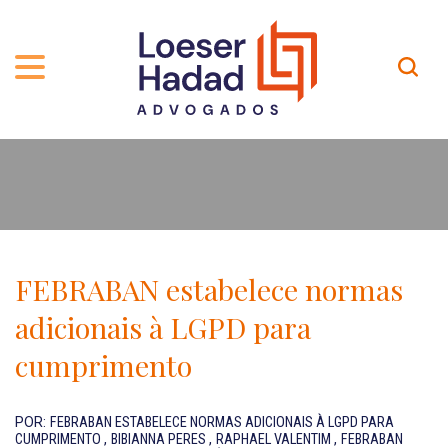
QUEM SOMOS
ÁREAS DE ATUAÇÃO
TRAJETÓRIA
PROFISSIONAIS
INCLUSÃO E DIVERSIDADE
Contato
PUBLICAÇÕES
INTERNATIONAL NETWORK
FEBRABAN estabelece normas
CARREIRA
PRÊMIOS
adicionais à LGPD para
NOSSA EQUIPE
Localização
cumprimento
EN-US
POR:
FEBRABAN ESTABELECE NORMAS ADICIONAIS À LGPD PARA
CUMPRIMENTO
,
BIBIANNA PERES
,
RAPHAEL VALENTIM
,
FEBRABAN