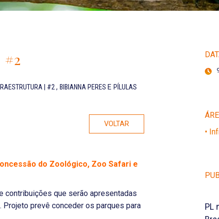
| #2
DAT
NFRAESTRUTURA | #2
,
BIBIANNA PERES
E
PÍLULAS
ÁR
VOLTAR
• In
concessão do Zoológico, Zoo Safari e
PUB
 e contribuições que serão apresentadas
4. Projeto prevê conceder os parques para
PL 