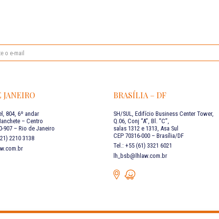
E JANEIRO
BRASÍLIA – DF
l, 804, 6º andar
SH/SUL, Edifício Business Center Tower,
Manchete – Centro
Q.06, Conj “A”, Bl. “C”,
-907 – Rio de Janeiro
salas 1312 e 1313, Asa Sul
CEP 70316-000 – Brasília/DF
 (21) 2210 3138
Tel.: +55 (61) 3321 6021
aw.com.br
lh_bsb@lhlaw.com.br