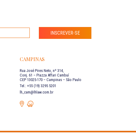
INSCREVER-SE
CAMPINAS
Rua José Pires Neto, nº 314,
Conj. 61 – Piazza Affari Cambuí
CEP 13025-170 – Campinas – São Paulo
Tel.: +55 (19) 3295 5201
lh_cam@lhlaw.com.br