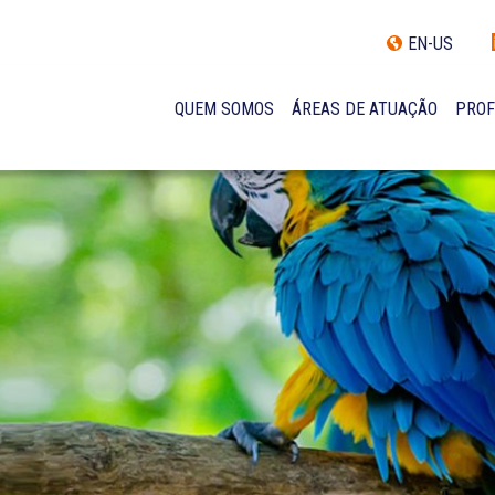
EN-US
QUEM SOMOS
ÁREAS DE ATUAÇÃO
PROF
TRAJETÓRIA
INCLUSÃO E DIVERSIDADE
INTERNATIONAL NETWORK
PRÊMIOS
NOSSA EQUIPE