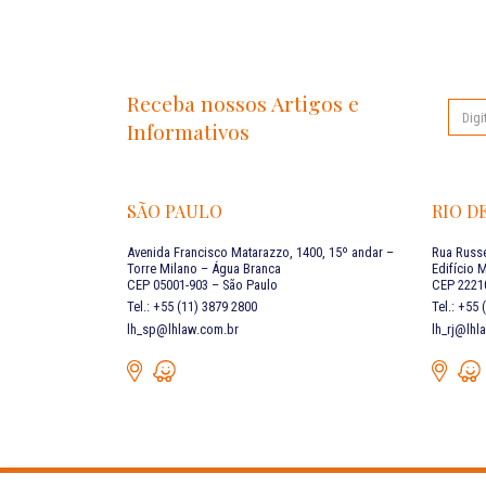
Receba nossos Artigos e
Informativos
SÃO PAULO
RIO D
Avenida Francisco Matarazzo, 1400, 15º andar –
Rua Russe
Torre Milano – Água Branca
Edifício 
CEP 05001-903 – São Paulo
CEP 22210
Tel.: +55 (11) 3879 2800
Tel.: +55
lh_sp@lhlaw.com.br
lh_rj@lhl