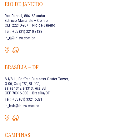
RIO DE JANEIRO
Rua Russel, 804, 6º andar
Edifício Manchete – Centro
CEP 22210-907 – Rio de Janeiro
Tel.: +55 (21) 2210 3138
lh_rj@lhlaw.com.br
BRASÍLIA – DF
SH/SUL, Edifício Business Center Tower,
Q.06, Conj “A”, Bl. “C”,
salas 1312 e 1313, Asa Sul
CEP 70316-000 – Brasília/DF
Tel.: +55 (61) 3321 6021
lh_bsb@lhlaw.com.br
CAMPINAS