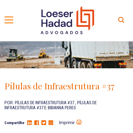
QUEM SOMOS
ÁREAS DE ATUAÇÃO
TRAJETÓRIA
PROFISSIONAIS
INCLUSÃO E DIVERSIDADE
Contato
PUBLICAÇÕES
INTERNATIONAL NETWORK
Pílulas de Infraestrutura #37
CARREIRA
PRÊMIOS
NOSSA EQUIPE
Localização
POR:
PÍLULAS DE INFRAESTRUTURA #37
,
PÍLULAS DE
INFRAESTRUTURA #37
E
BIBIANNA PERES
EN-US
Imprimir
Compartilhe