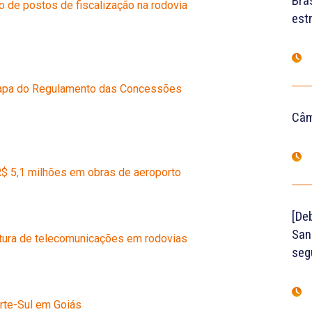
Bras
ção de postos de fiscalização na rodovia
est
 etapa do Regulamento das Concessões
Câm
 R$ 5,1 milhões em obras de aeroporto
[De
San
rutura de telecomunicações em rodovias
seg
orte-Sul em Goiás