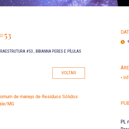
 #53
DAT
NFRAESTRUTURA #53
,
BIBIANNA PERES
E
PÍLULAS
ÁR
VOLTAR
• In
o comum de manejo de Resíduos Sólidos
PUB
vale/MG
PL 