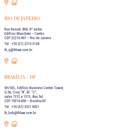
RIO DE JANEIRO
Rua Russel, 804, 6º andar
Edifício Manchete – Centro
CEP 22210-907 – Rio de Janeiro
Tel.: +55 (21) 2210 3138
lh_rj@lhlaw.com.br
BRASÍLIA – DF
SH/SUL, Edifício Business Center Tower,
Q.06, Conj “A”, Bl. “C”,
salas 1312 e 1313, Asa Sul
CEP 70316-000 – Brasília/DF
Tel.: +55 (61) 3321 6021
lh_bsb@lhlaw.com.br