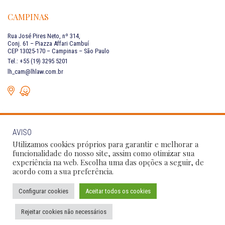
CAMPINAS
Rua José Pires Neto, nº 314,
Conj. 61 – Piazza Affari Cambuí
CEP 13025-170 – Campinas – São Paulo
Tel.: +55 (19) 3295 5201
lh_cam@lhlaw.com.br
AVISO
FALE CONOSCO
Utilizamos cookies próprios para garantir e melhorar a
funcionalidade do nosso site, assim como otimizar sua
experiência na web. Escolha uma das opções a seguir, de
Siga as nossas redes sociais:
acordo com a sua preferência.
Configurar cookies
Aceitar todos os cookies
Política de Privacidade
Condições de Uso
Código de Conduta
Rejeitar cookies não necessários