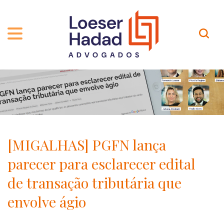
QUEM SOMOS
ÁREAS DE ATUAÇÃO
TRAJETÓRIA
PROFISSIONAIS
INCLUSÃO E DIVERSIDADE
Contato
PUBLICAÇÕES
INTERNATIONAL NETWORK
[MIGALHAS] PGFN lança
CARREIRA
PRÊMIOS
parecer para esclarecer edital
NOSSA EQUIPE
Localização
de transação tributária que
envolve ágio
EN-US