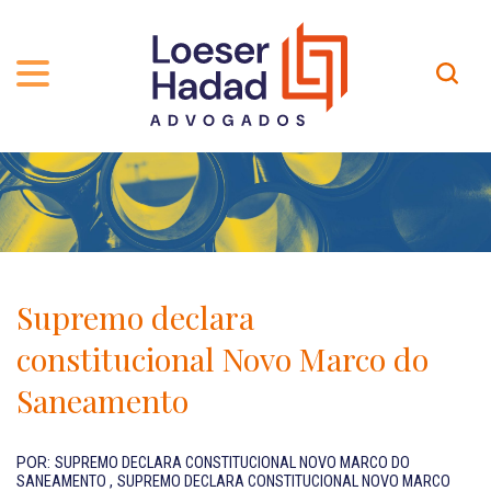
QUEM SOMOS
ÁREAS DE ATUAÇÃO
TRAJETÓRIA
PROFISSIONAIS
INCLUSÃO E DIVERSIDADE
Contato
PUBLICAÇÕES
INTERNATIONAL NETWORK
Supremo declara
CARREIRA
PRÊMIOS
constitucional Novo Marco do
NOSSA EQUIPE
Localização
Saneamento
EN-US
POR:
SUPREMO DECLARA CONSTITUCIONAL NOVO MARCO DO
SANEAMENTO
,
SUPREMO DECLARA CONSTITUCIONAL NOVO MARCO