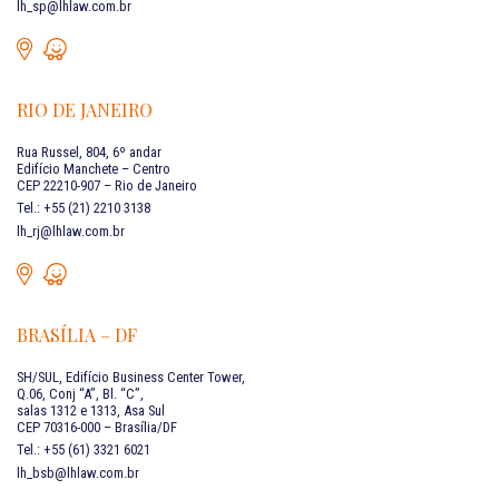
lh_sp@lhlaw.com.br
RIO DE JANEIRO
Rua Russel, 804, 6º andar
Edifício Manchete – Centro
CEP 22210-907 – Rio de Janeiro
Tel.: +55 (21) 2210 3138
lh_rj@lhlaw.com.br
BRASÍLIA – DF
SH/SUL, Edifício Business Center Tower,
Q.06, Conj “A”, Bl. “C”,
salas 1312 e 1313, Asa Sul
CEP 70316-000 – Brasília/DF
Tel.: +55 (61) 3321 6021
lh_bsb@lhlaw.com.br