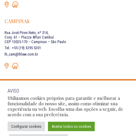
CAMPINAS
Rua José Pires Neto, nº 314,
Conj. 61 – Piazza Affari Cambuí
CEP 13025-170 – Campinas – São Paulo
Tel.: +55 (19) 3295 5201
lh_cam@lhlaw.com.br
AVISO
FALE CONOSCO
Utilizamos cookies próprios para garantir e melhorar a
funcionalidade do nosso site, assim como otimizar sua
experiência na web. Escolha uma das opções a seguir, de
Siga as nossas redes sociais:
acordo com a sua preferência.
Configurar cookies
Aceitar todos os cookies
Política de Privacidade
Condições de Uso
Código de Conduta