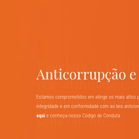
Segurança em m
Excelência profi
Mais de 30 anos 
Anticorrupção e
mundo em const
versatilidade e 
jurídica persona
mudanças
comprometimen
mais alta quali
Estamos comprometidos em atingir os mais altos 
integridade e em conformidade com as leis anticorr
seus clientes.
agilidade e resu
aqui
Estratégias inovadoras alinhadas aos negócios de
e conheça nosso Código de Conduta
pelos ambientes jurídicos em um mundo em con
os riscos, desafios e oportunidades que se abrem