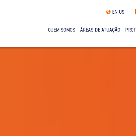
EN-US
QUEM SOMOS
ÁREAS DE ATUAÇÃO
PROF
TRAJETÓRIA
INCLUSÃO E DIVERSIDADE
INTERNATIONAL NETWORK
PRÊMIOS
NOSSA EQUIPE