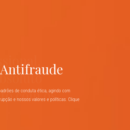
eio a um
ssional,
de assessoria
 Antifraude
antes
absoluto
lizada, da
to com os
dade, com
padrões de conduta ética, agindo com
upção e nossos valores e políticas. Clique
ltados
 nossos clientes, auxiliando-os a navegar
tínuas transformações, tendo em mente
.