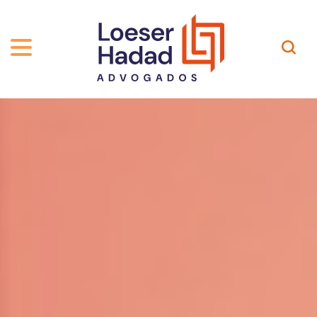
QUEM SOMOS
ÁREAS DE ATUAÇÃO
TRAJETÓRIA
PROFISSIONAIS
INCLUSÃO E DIVERSIDADE
Contato
PUBLICAÇÕES
INTERNATIONAL NETWORK
CARREIRA
PRÊMIOS
NOSSA EQUIPE
Localização
EN-US