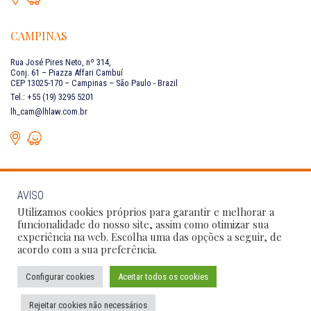
CAMPINAS
Rua José Pires Neto, nº 314,
Conj. 61 – Piazza Affari Cambuí
CEP 13025-170 – Campinas – São Paulo - Brazil
Tel.: +55 (19) 3295 5201
lh_cam@lhlaw.com.br
AVISO
CONTACT US
Utilizamos cookies próprios para garantir e melhorar a
funcionalidade do nosso site, assim como otimizar sua
experiência na web. Escolha uma das opções a seguir, de
Follow Our Social Networks:
acordo com a sua preferência.
Configurar cookies
Aceitar todos os cookies
Privacy Policy
Conditions of Use
Código de Conduta
Rejeitar cookies não necessários