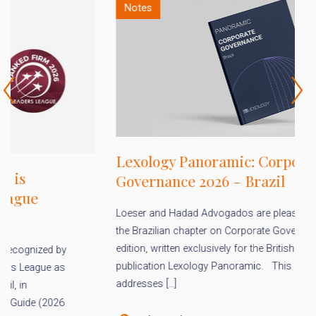
Notes
Lexology Panoramic: Corporate
L
Governance 2026 – Brazil
2
Loeser and Hadad Advogados are pleased to share
Fo
the Brazilian chapter on Corporate Governance, 2026
Ad
edition, written exclusively for the British
on
publication Lexology Panoramic. This edition
th
addresses […]