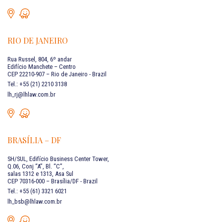
RIO DE JANEIRO
Rua Russel, 804, 6º andar
Edifício Manchete – Centro
CEP 22210-907 – Rio de Janeiro - Brazil
Tel.: +55 (21) 2210 3138
lh_rj@lhlaw.com.br
BRASÍLIA – DF
SH/SUL, Edifício Business Center Tower,
Q.06, Conj “A”, Bl. “C”,
salas 1312 e 1313, Asa Sul
CEP 70316-000 – Brasília/DF - Brazil
Tel.: +55 (61) 3321 6021
lh_bsb@lhlaw.com.br