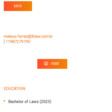
BACK
mateus.ferraz@lhlaw.com.br
|
11987279795
PRINT
EDUCATION:
Bachelor of Laws (2023)