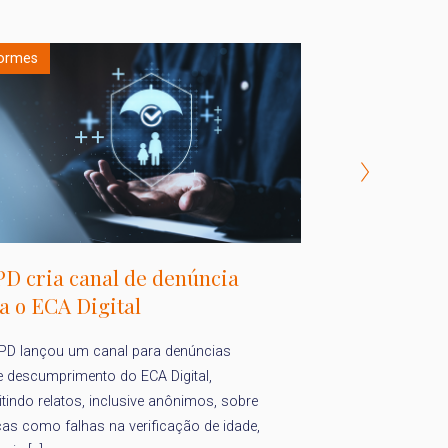
formes
Informes
D cria canal de denúncia
ECA Digital 
a o ECA Digital
obrigações e
PD lançou um canal para denúncias
e descumprimento do ECA Digital,
O Estatuto da Cria
tindo relatos, inclusive anônimos, sobre
(Lei nº 15.211/20
cas como falhas na verificação de idade,
março de 2026, cr