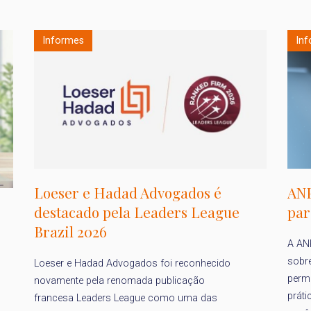
Informes
In
Loeser e Hadad Advogados é
ANP
destacado pela Leaders League
par
Brazil 2026
A AN
sobr
Loeser e Hadad Advogados foi reconhecido
permi
novamente pela renomada publicação
práti
francesa Leaders League como uma das