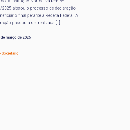
mo: A Instrução Normativa RFB nº
Direito Societário
0/2025 alterou o processo de declaração
neficiário final perante a Receita Federal. A
ração passou a ser realizada […]
 de março de 2026
o Societário