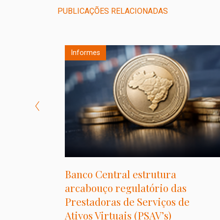
PUBLICAÇÕES RELACIONADAS
Informes
lic
Banco Central estrutura
arcabouço regulatório das
er e Hadad
partilhar
Prestadoras de Serviços de
ic M&A,
Ativos Virtuais (PSAV’s)