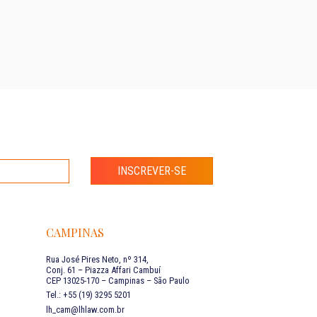
INSCREVER-SE
CAMPINAS
Rua José Pires Neto, nº 314,
Conj. 61 – Piazza Affari Cambuí
CEP 13025-170 – Campinas – São Paulo
Tel.: +55 (19) 3295 5201
lh_cam@lhlaw.com.br