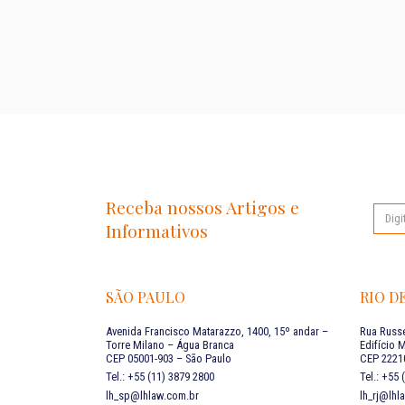
Receba nossos Artigos e
Informativos
SÃO PAULO
RIO D
Avenida Francisco Matarazzo, 1400, 15º andar –
Rua Russe
Torre Milano – Água Branca
Edifício 
CEP 05001-903 – São Paulo
CEP 22210
Tel.: +55 (11) 3879 2800
Tel.: +55
lh_sp@lhlaw.com.br
lh_rj@lhl