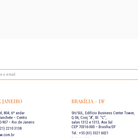
E JANEIRO
BRASÍLIA – DF
l, 804, 6º andar
SH/SUL, Edifício Business Center Tower,
Manchete – Centro
Q.06, Conj “A”, Bl. “C”,
-907 – Rio de Janeiro
salas 1312 e 1313, Asa Sul
CEP 70316-000 – Brasília/DF
 (21) 2210 3138
Tel.: +55 (61) 3321 6021
aw.com.br