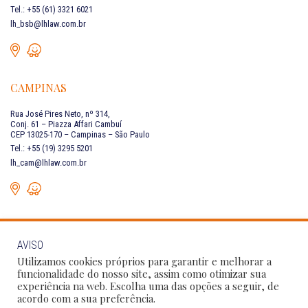
Tel.: +55 (61) 3321 6021
lh_bsb@lhlaw.com.br
CAMPINAS
Rua José Pires Neto, nº 314,
Conj. 61 – Piazza Affari Cambuí
CEP 13025-170 – Campinas – São Paulo
Tel.: +55 (19) 3295 5201
lh_cam@lhlaw.com.br
AVISO
FALE CONOSCO
Utilizamos cookies próprios para garantir e melhorar a
funcionalidade do nosso site, assim como otimizar sua
experiência na web. Escolha uma das opções a seguir, de
Siga as nossas redes sociais:
acordo com a sua preferência.