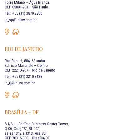
Torre Milano – Água Branca
CEP 05001-903 – São Paulo
Tel.: +55 (11) 3879 2800
lh_sp@lhlaw.com.br
RIO DE JANEIRO
Rua Russel, 804, 6º andar
Edifício Manchete – Centro
CEP 22210-907 – Rio de Janeiro
Tel.: +55 (21) 2210 3138
lh_rj@lhlaw.com.br
BRASÍLIA – DF
SH/SUL, Edifício Business Center Tower,
Q.06, Conj “A”, Bl. “C”,
salas 1312 e 1313, Asa Sul
CEP 70316-000 – Brasília/DF