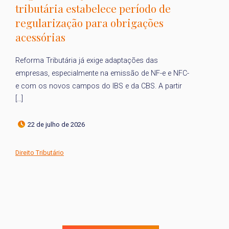
tributária estabelece período de
d
regularização para obrigações
P
acessórias
O 
14
Reforma Tributária já exige adaptações das
co
empresas, especialmente na emissão de NF-e e NFC-
de
e com os novos campos do IBS e da CBS. A partir
[…]
22 de julho de 2026
Di
Direito Tributário